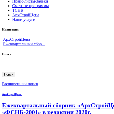
Прайс-листы/Заявки
Сметные программы
ТСНБ
АрхСтройЦена
Наши услуги
Навигация
АрхСтройЦена
Ежеквартальный сбор...
Поиск
Расширенный поиск
АрхСтройЦена
Ежеквартальный сборник «АрхСтройЦе
«ФСНБ-2001» в редакции 2020г.