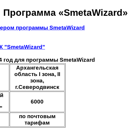
Программа «SmetaWizard»
ером программы SmetaWizard
К "SmetaWizard"
4 год для программы SmetaWizard
Архангельская
область I зона, II
зона,
г.Северодвинск
ой
6000
"
по почтовым
тарифам