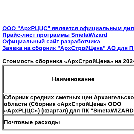
ООО "АрхРЦЦС" является официальным дил
Прайс-лист программы SmetaWizard
Официальный сайт разработчика
Заявка на сборник "АрхСтройЦена" АО для П
Стоимость сборника «АрхСтройЦена» на 202
Наименование
Сборник средних сметных цен Архангельск
области (Сборник «АрхСтройЦена» ООО
«АрхРЦЦС») (квартал) для ПК "SmetaWIZARD
Почтовые расходы