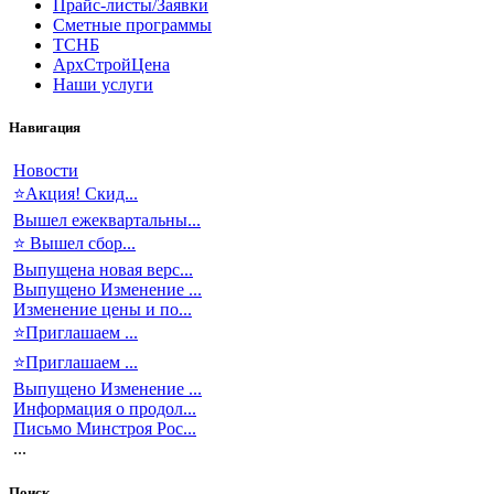
Прайс-листы/Заявки
Сметные программы
ТСНБ
АрхСтройЦена
Наши услуги
Навигация
Новости
⭐Акция! Скид...
Вышел ежеквартальны...
⭐ Вышел сбор...
Выпущена новая верс...
Выпущено Изменение ...
Изменение цены и по...
⭐Приглашаем ...
⭐Приглашаем ...
Выпущено Изменение ...
Информация о продол...
Письмо Минстроя Рос...
...
Поиск